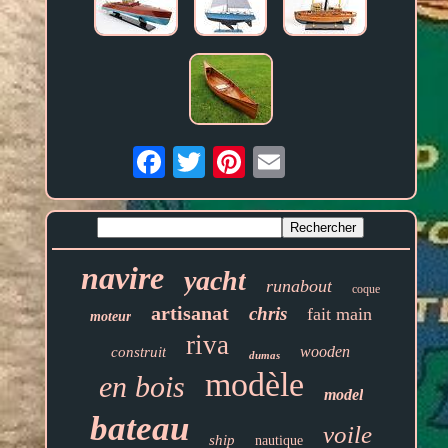
Email
navire
yacht
runabout
coque
artisanat
chris
fait main
moteur
riva
wooden
construit
dumas
modèle
en bois
model
bateau
voile
ship
nautique