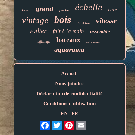
échelle
grand
rare
boat
pêche
bois
vintage
vitesse
italien
voilier
fait à la main
assemblé
bateaux
affichage
décoration
aquarama
Accueil
Nous joindre
Déclaration de confidentialité
Conditions d'utilisation
EN
FR