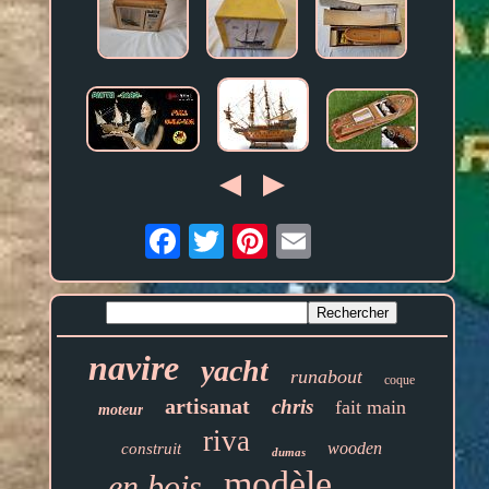
Email
navire
yacht
runabout
coque
artisanat
chris
fait main
moteur
riva
wooden
construit
dumas
modèle
en bois