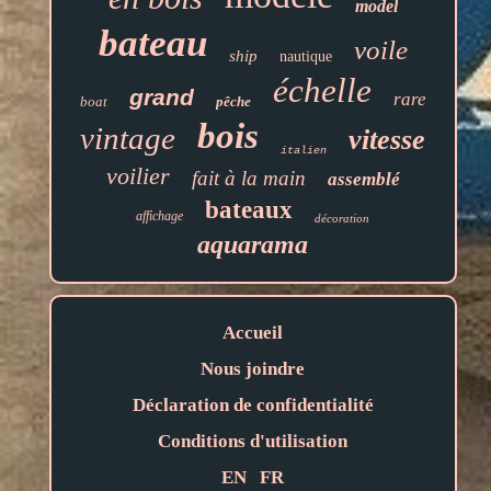
model
bateau
voile
ship
nautique
échelle
grand
rare
boat
pêche
bois
vintage
vitesse
italien
voilier
fait à la main
assemblé
bateaux
affichage
décoration
aquarama
Accueil
Nous joindre
Déclaration de confidentialité
Conditions d'utilisation
EN
FR