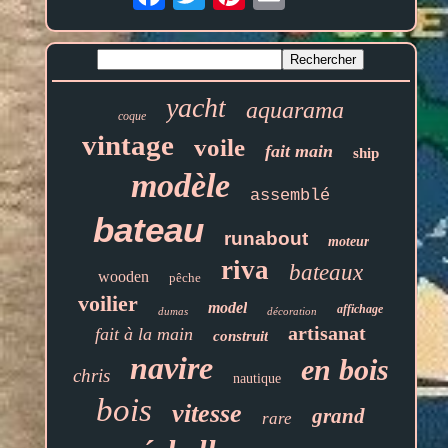
yacht
aquarama
coque
vintage
voile
fait main
ship
modèle
assemblé
bateau
runabout
moteur
riva
bateaux
wooden
pêche
voilier
model
affichage
dumas
décoration
artisanat
fait à la main
construit
navire
en bois
chris
nautique
bois
vitesse
grand
rare