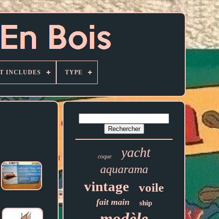
T INCLUDES
TYPE
yacht
coque
aquarama
vintage
voile
fait main
ship
modèle