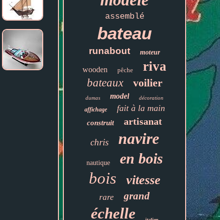
assemblé
bateau
runabout
moteur
riva
wooden
pêche
bateaux
voilier
model
dumas
décoration
fait à la main
affichage
artisanat
construit
navire
chris
en bois
nautique
bois
vitesse
grand
rare
échelle
italien