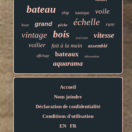
bateau
voile
ship
nautique
échelle
grand
rare
boat
pêche
bois
vintage
vitesse
italien
voilier
fait à la main
assemblé
bateaux
affichage
décoration
aquarama
Accueil
Nous joindre
Déclaration de confidentialité
Conditions d'utilisation
EN
FR