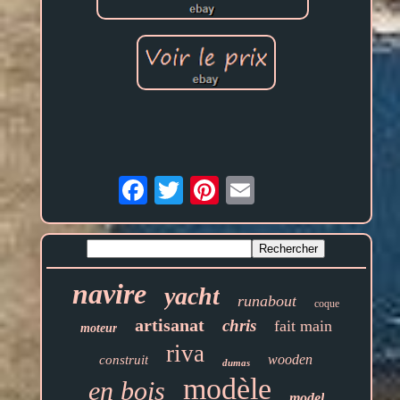
Email
navire
yacht
runabout
coque
artisanat
chris
fait main
moteur
riva
wooden
construit
dumas
modèle
en bois
model