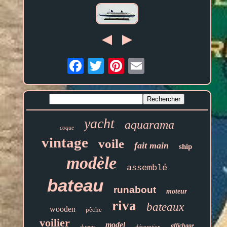
Email
yacht
aquarama
coque
vintage
voile
fait main
ship
modèle
assemblé
bateau
runabout
moteur
riva
bateaux
wooden
pêche
voilier
model
affichage
dumas
décoration