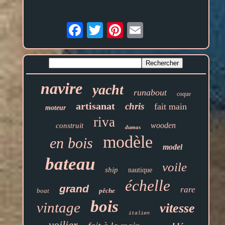
Email
navire
yacht
runabout
coque
artisanat
chris
fait main
moteur
riva
wooden
construit
dumas
modèle
en bois
model
bateau
voile
ship
nautique
échelle
grand
rare
boat
pêche
bois
vintage
vitesse
italien
voilier