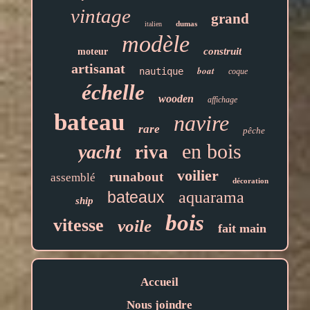
vintage
grand
dumas
italien
modèle
construit
moteur
artisanat
boat
nautique
coque
échelle
wooden
affichage
bateau
navire
rare
pêche
en bois
yacht
riva
voilier
runabout
assemblé
décoration
bateaux
aquarama
ship
bois
vitesse
voile
fait main
Accueil
Nous joindre