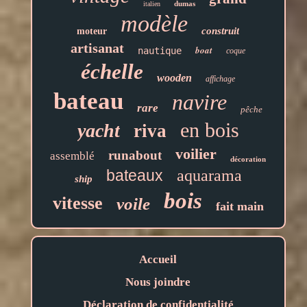
dumas
italien
modèle
construit
moteur
artisanat
boat
nautique
coque
échelle
wooden
affichage
bateau
navire
rare
pêche
en bois
yacht
riva
voilier
runabout
assemblé
décoration
bateaux
aquarama
ship
bois
vitesse
voile
fait main
Accueil
Nous joindre
Déclaration de confidentialité