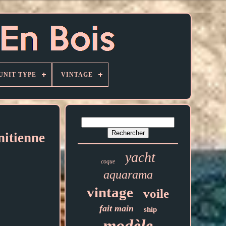
UNIT TYPE
VINTAGE
nitienne
yacht
coque
aquarama
vintage
voile
fait main
ship
modèle