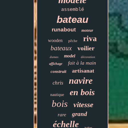
assemblé
bateau
runabout
moteur
riva
wooden
pêche
bateaux
voilier
model
dumas
décoration
fait à la main
affichage
artisanat
construit
navire
chris
en bois
nautique
bois
vitesse
grand
rare
échelle
italien