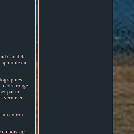
and Canal de
disponible en
otographies
 : cèdre rouge
ser par un
is vernie en
ec un aviron
e en bois sur