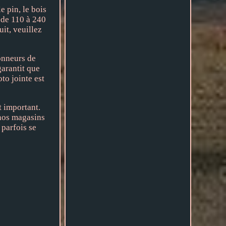
e pin, le bois
s de 110 à 240
it, veuillez
onneurs de
garantit que
to jointe est
 important.
 nos magasins
 parfois se