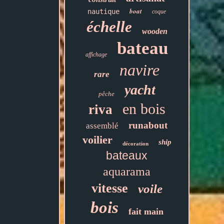
boat
nautique
coque
échelle
wooden
bateau
affichage
navire
rare
yacht
pêche
en bois
riva
runabout
assemblé
voilier
ship
décoration
bateaux
aquarama
vitesse
voile
bois
fait main