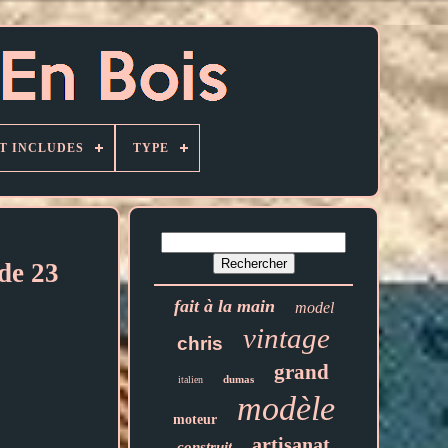
T INCLUDES
TYPE
de 23
fait à la main
model
vintage
chris
grand
dumas
italien
modèle
moteur
artisanat
construit