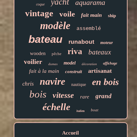
yacht
aquarama
coque
vintage
voile
fait main
ship
modèle
assemblé
bateau
runabout
moteur
riva
bateaux
wooden
pêche
voilier
model
affichage
dumas
décoration
artisanat
fait à la main
construit
navire
en bois
chris
nautique
bois
vitesse
grand
rare
échelle
boat
italien
Accueil