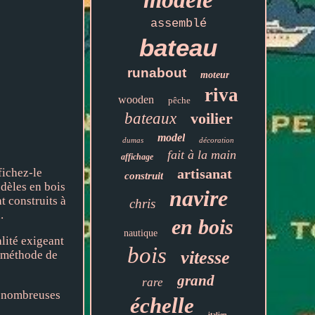
assemblé
bateau
runabout
moteur
riva
wooden
pêche
bateaux
voilier
model
dumas
décoration
fait à la main
affichage
artisanat
fichez-le
construit
dèles en bois
navire
t construits à
chris
.
en bois
nautique
lité exigeant
bois
vitesse
la méthode de
grand
rare
de nombreuses
échelle
italien