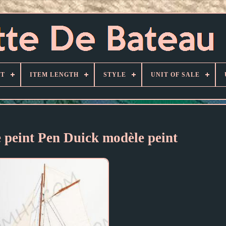
HT
ITEM LENGTH
STYLE
UNIT OF SALE
e peint Pen Duick modèle peint