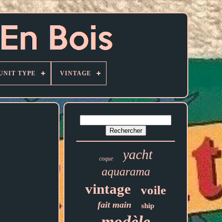
UNIT TYPE
VINTAGE
yacht
coque
aquarama
vintage
voile
fait main
ship
modèle