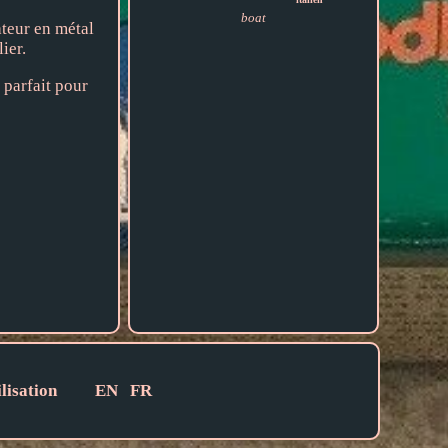
boat
nateur en métal
ier.
 parfait pour
lisation
EN
FR