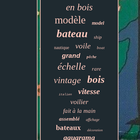
en bois
modèle
model
bateau
ship
voile
nautique
boat
grand
pêche
échelle
rare
bois
vintage
vitesse
italien
voilier
fait à la main
assemblé
affichage
bateaux
décoration
aquarama