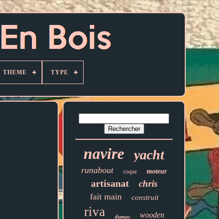
THEME
TYPE
navire
yacht
runabout
moteur
coque
artisanat
chris
fait main
construit
riva
wooden
dumas