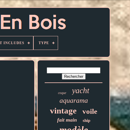
T INCLUDES
TYPE
yacht
coque
aquarama
vintage
voile
fait main
ship
modèle