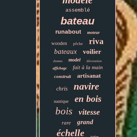
assemblé
bateau
runabout
moteur
riva
wooden
pêche
bateaux
voilier
model
dumas
décoration
fait à la main
affichage
artisanat
construit
navire
chris
en bois
nautique
bois
vitesse
grand
rare
échelle
italien