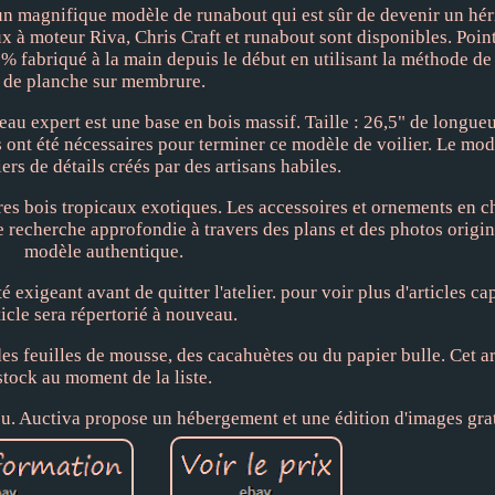
n magnifique modèle de runabout qui est sûr de devenir un héri
à moteur Riva, Chris Craft et runabout sont disponibles. Point
 fabriqué à la main depuis le début en utilisant la méthode de
de planche sur membrure.
u expert est une base en bois massif. Taille : 26,5" de longueu
s ont été nécessaires pour terminer ce modèle de voilier. Le mo
iers de détails créés par des artisans habiles.
res bois tropicaux exotiques. Les accessoires et ornements en c
e recherche approfondie à travers des plans et des photos origi
modèle authentique.
exigeant avant de quitter l'atelier. pour voir plus d'articles cap
rticle sera répertorié à nouveau.
 feuilles de mousse, des cacahuètes ou du papier bulle. Cet art
stock au moment de la liste.
çu. Auctiva propose un hébergement et une édition d'images grat