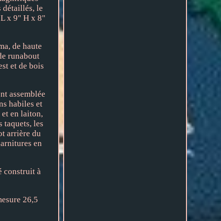
détaillés, le
 L x 9" H x 8"
ma, de haute
 de runabout
st et de bois
ent assemblée
ns habiles et
et en laiton,
s taquets, les
ot arrière du
garnitures en
 construit à
mesure 26,5