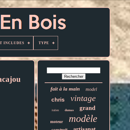
T INCLUDES
TYPE
acajou
fait à la main
model
vintage
chris
grand
dumas
italien
modèle
moteur
artisanat
construit