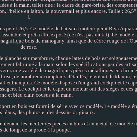
ées à la main, telles que : le cadre du pare-brise, des compteurs 
on, l'hélice en laiton, la gouvernail et plus encore. Taille : 26,5"
l.
s peint 26,5. Ce modèle de bateau à moteur peint Riva Aquara
nt assemblé et prêt à être exposé (ce n'est pas un kit). Le modèle
 magnifique bois de mahogany, ainsi que de cèdre rouge de l'Oue
de rose.
 de planche sur membrure, chaque lattes de bois est soigneusem
ement fabriqué à la main selon les spécifications par des artisa
verez une variété de magnifiques pièces métalliques en chrome 
-brise, de nombreux compteurs détaillés, le volant, le klaxon, le
nail et bien plus. Ce modèle dispose d'un grand cockpit et le cap
ssagers. Le cockpit et le capot du moteur ont des sièges et des 
anc et bleu clair, cousus à la main.
pport en bois est fourni de série avec ce modèle. Le modèle a été
es plans, des photos et des dessins originaux.
seulement les meilleures pièces en bois et en métal. Ce modèle 
 de long, de la proue à la poupe.