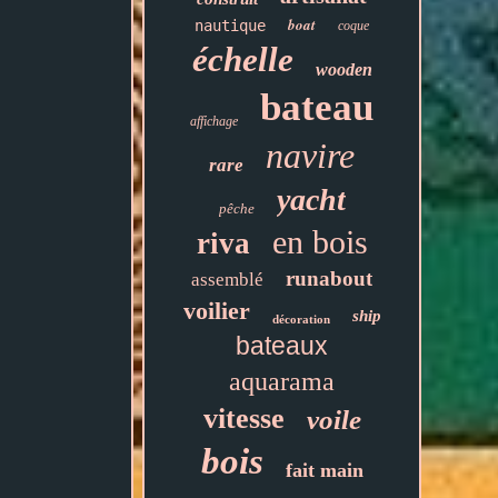
boat
nautique
coque
échelle
wooden
bateau
affichage
navire
rare
yacht
pêche
en bois
riva
runabout
assemblé
voilier
ship
décoration
bateaux
aquarama
vitesse
voile
bois
fait main