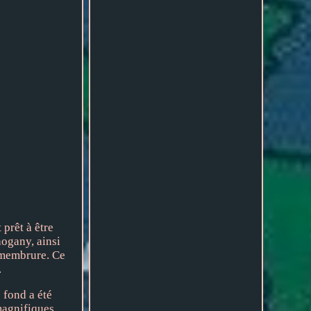
prêt à être
hogany, ainsi
r membrure. Ce
.
 fond a été
magnifiques