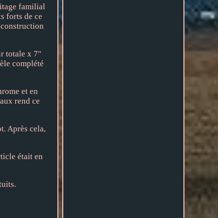
tage familial
s forts de ce
 construction
r totale x 7"
dèle complété
hrome et en
naux rend ce
t. Après cela,
icle était en
uits.