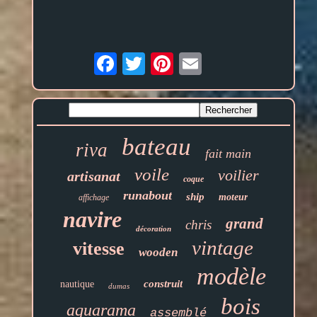
Email
bateau
riva
fait main
voile
voilier
artisanat
coque
runabout
ship
moteur
affichage
navire
grand
chris
décoration
vintage
vitesse
wooden
modèle
construit
nautique
dumas
bois
aquarama
assemblé