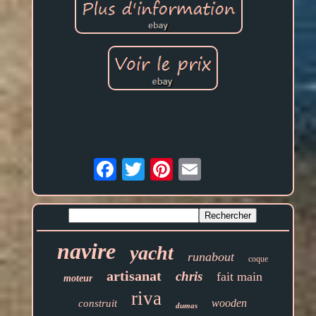
Email
navire
yacht
runabout
coque
artisanat
chris
fait main
moteur
riva
wooden
construit
dumas