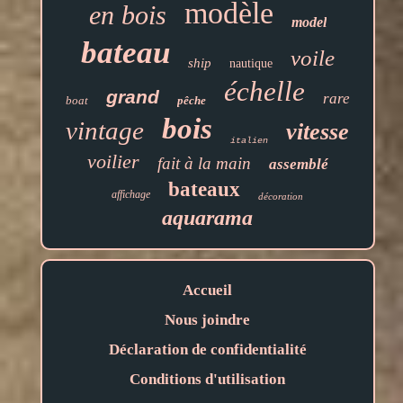
modèle
en bois
model
bateau
voile
ship
nautique
échelle
grand
rare
boat
pêche
bois
vintage
vitesse
italien
voilier
fait à la main
assemblé
bateaux
affichage
décoration
aquarama
Accueil
Nous joindre
Déclaration de confidentialité
Conditions d'utilisation