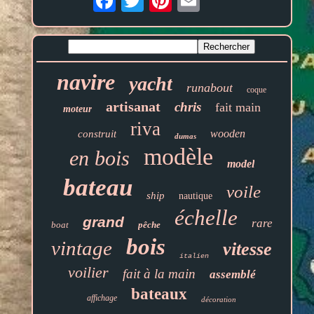
navire
yacht
runabout
coque
artisanat
chris
fait main
moteur
riva
wooden
construit
dumas
modèle
en bois
model
bateau
voile
ship
nautique
échelle
grand
rare
boat
pêche
bois
vintage
vitesse
italien
voilier
fait à la main
assemblé
bateaux
affichage
décoration