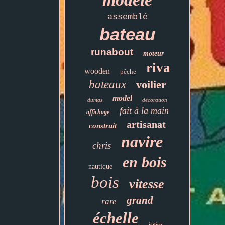
assemblé
bateau
runabout
moteur
riva
wooden
pêche
bateaux
voilier
model
dumas
décoration
fait à la main
affichage
artisanat
construit
navire
chris
en bois
nautique
bois
vitesse
grand
rare
échelle
italien