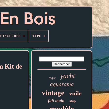
T INCLUDES
TYPE
m Kit de
yacht
coque
aquarama
vintage
voile
fait main
ship
modèle