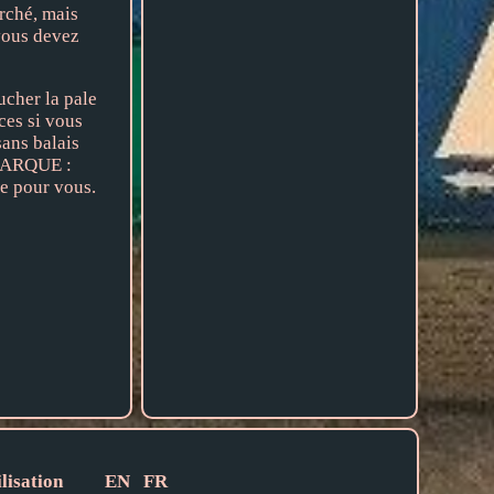
rché, mais
 vous devez
cher la pale
ces si vous
sans balais
EMARQUE :
e pour vous.
lisation
EN
FR